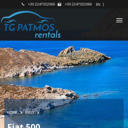
+30 2247032066
+30 2247032066
EΝ
HOME
BIKES
Fiat 500