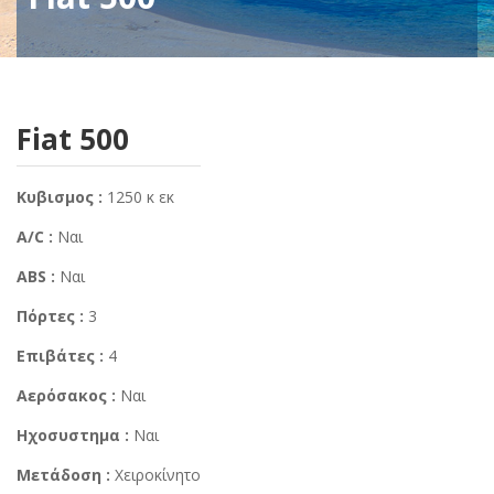
Fiat 500
Κυβισμος :
1250 κ εκ
A/C :
Ναι
ABS :
Ναι
Πόρτες :
3
Επιβάτες :
4
Αερόσακος :
Ναι
Ηχοσυστημα :
Ναι
Μετάδοση :
Χειροκίνητο