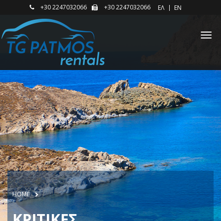
+30 2247032066
+30 2247032066
ΕΛ
EN
HOME
ΚΡΙΤΙΚΕΣ