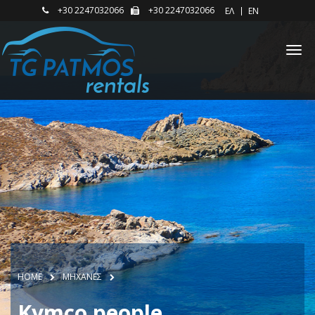
+30 2247032066
+30 2247032066
ΕΛ
EN
HOME
ΜΗΧΑΝΕΣ
Kymco people